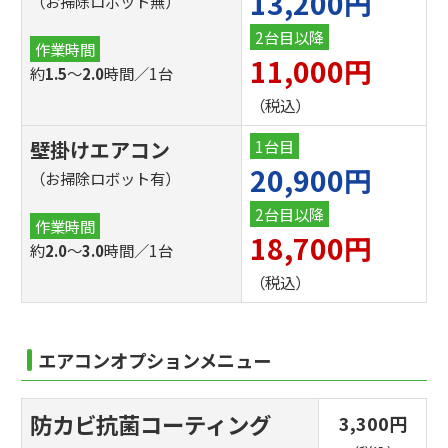
13,200円
（お掃除ロボット無）
2台目以降
作業時間
11,000円
約
～
時間／1台
1.5
2.0
（税込）
壁掛けエアコン
1台目
20,900円
（お掃除ロボット有）
2台目以降
作業時間
18,700円
約
～
時間／1台
2.0
3.0
（税込）
エアコンオプションメニュー
防カビ抗菌コーティング
3,300円