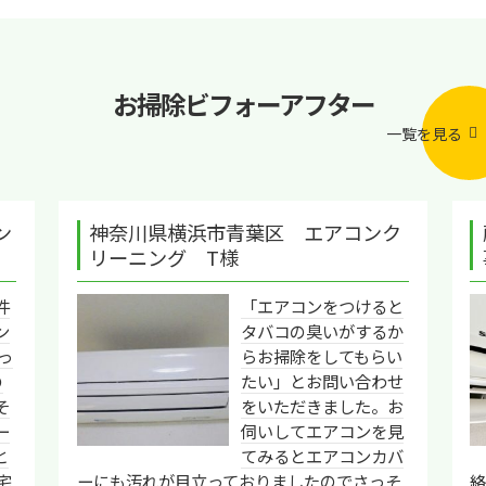
お掃除ビフォーアフター
一覧を見る
ン
神奈川県横浜市青葉区 エアコンク
リーニング T様
件
「エアコンをつけると
ン
タバコの臭いがするか
っ
らお掃除をしてもらい
の
たい」とお問い合わせ
そ
をいただきました。お
ー
伺いしてエアコンを見
と
てみるとエアコンカバ
宅
ーにも汚れが目立っておりましたのでさっそ
絡