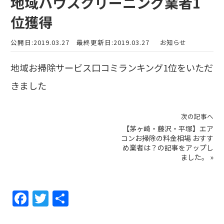
地域ハウスクリーニング業者1
位獲得
公開日:2019.03.27
最終更新日:2019.03.27
お知らせ
地域お掃除サービス口コミランキング1位をいただ
きました
次の記事へ
【茅ヶ崎・藤沢・平塚】エア
コンお掃除の料金相場 おすす
め業者は？の記事をアップし
ました。
»
F
T
共
a
w
有