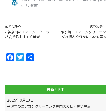
前の記事へ
次の記事へ
«
神奈川のエアコン・クーラー
茅ヶ崎市エアコンクリーニン
格安掃除おすすめ業者
グ水漏れや嫌なにおい対策
»
F
T
共
a
w
有
c
itt
e
er
b
最新5記事
o
2025年9月13日
o
平塚市のエアコンクリーニング専門店カビ・臭い解決