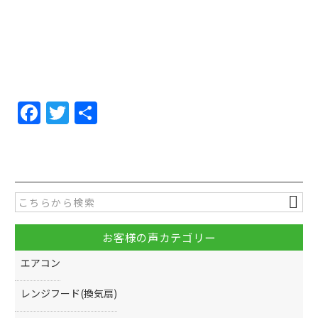
F
T
共
a
w
有
c
itt
e
er
b
o
お客様の声カテゴリー
o
エアコン
k
レンジフード(換気扇)